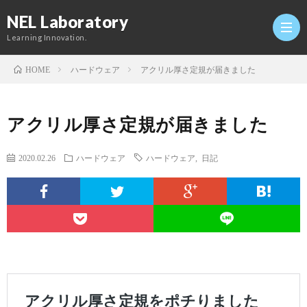
NEL Laboratory
Learning Innovation.
ハードウェア
アクリル厚さ定規が届きました
HOME
Hom
アクリル厚さ定規が届きました
研
2020.02.26
ハードウェア
ハードウェア
,
日記
究
Profi
室
Twitt
Conta