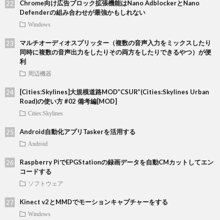
Chrome向け広告ブロック拡張機能はNano AdblockerとNano
Defenderの組み合わせが最強かもしれない
Windows
マルチオーディオスプリッター（複数の音声入力をミックスしたり
同時に複数の音声出力をしたりその両方をしたりできるやつ）が便
利
周辺機器
[Cities:Skylines]大規模道路MOD”CSUR”(Cities:Skylines Urban
Road)の使い方 #02 備考編[MOD]
Cities:Skylines
Android自動化アプリTaskerを活用する
Android
Raspberry PiでEPGStationの録画データを自動CMカットしてエン
コードする
ソフトウェア
Kinect v2とMMDでモーションキャプチャーをする
Windows