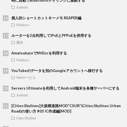
時に自動でBluetoothテザリングに接続する
Android
個人的ショートカットキーメモ REAPER編
Windows
ルーターを2台利用してIPoEとPPPoEを併用する
通信
AmatsukazeでNVEncを利用する
Windows
YouTubeのデータを別のGoogleアカウントへ移行する
Webサービス
Servers Ultimateを利用してAndroid端末を各種サーバーにする
Android
[Cities:Skylines]大規模道路MOD”CSUR”(Cities:Skylines Urban
Road)の使い方 #03 IC作成編[MOD]
Cities:Skylines