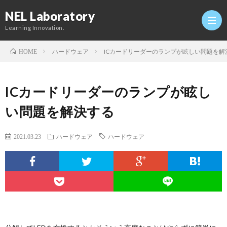
NEL Laboratory
Learning Innovation.
ハードウェア
ICカードリーダーのランプが眩しい問題を解
HOME
Hom
ICカードリーダーのランプが眩し
研
い問題を解決する
究
Profi
2021.03.23
ハードウェア
ハードウェア
室
Twitt
Conta