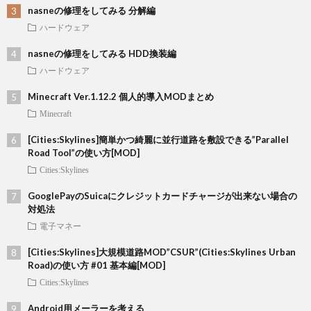
nasneの修理をしてみる 分解編
ハードウェア
nasneの修理をしてみる HDD換装編
ハードウェア
Minecraft Ver.1.12.2 個人的導入MODまとめ
Minecraft
[Cities:Skylines]簡単かつ綺麗に並行道路を敷設できる”Parallel
Road Tool”の使い方[MOD]
Cities:Skylines
GooglePayのSuicaにクレジットカードチャージが出来ない場合の
対処法
電子マネー
[Cities:Skylines]大規模道路MOD”CSUR”(Cities:Skylines Urban
Road)の使い方 #01 基本編[MOD]
Cities:Skylines
Android用メーラーを考える