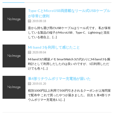
Type-CとMicroUSB両搭載なリール式USBケーブル
が非常に便利
2019.09.18
昔から持ち運び用のUSBケーブルはリール式です。 私が保有
している製品の端子がMicroUSB、Type-C、Lightningと混在
している都合上、[…]
Mi band 3を利用して感じたこと
2020.09.04
Mi band 3の構築メモ SmartWatch 3の代わりにMi band 3を腕
時計として利用しだしたのは良いのですが、1日利用しただ
けでも色々[…]
単4形リチウムポリマー充電池が届いた
2019.01.20
税別1000円以上利用で500円引きされるクーポンが上海問屋
で配布中 これで買ったやつが届きました。 目次 1. 単4形リチ
ウムポリマー充電池1.1.[…]