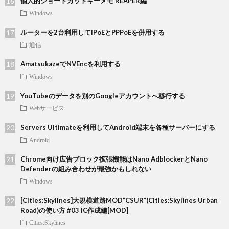
個人的ショートカットキーメモ REAPER編
Windows
ルーターを2台利用してIPoEとPPPoEを併用する
通信
AmatsukazeでNVEncを利用する
Windows
YouTubeのデータを別のGoogleアカウントへ移行する
Webサービス
Servers Ultimateを利用してAndroid端末を各種サーバーにする
Android
Chrome向け広告ブロック拡張機能はNano AdblockerとNano
Defenderの組み合わせが最強かもしれない
Windows
[Cities:Skylines]大規模道路MOD”CSUR”(Cities:Skylines Urban
Road)の使い方 #03 IC作成編[MOD]
Cities:Skylines