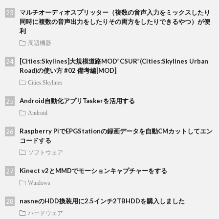
マルチオーディオスプリッター（複数の音声入力をミックスしたり
同時に複数の音声出力をしたりその両方をしたりできるやつ）が便
利
周辺機器
[Cities:Skylines]大規模道路MOD”CSUR”(Cities:Skylines Urban
Road)の使い方 #02 備考編[MOD]
Cities:Skylines
Android自動化アプリTaskerを活用する
Android
Raspberry PiでEPGStationの録画データを自動CMカットしてエン
コードする
ソフトウェア
Kinect v2とMMDでモーションキャプチャーをする
Windows
nasneのHDD換装用に2.5インチ2TBHDDを購入しました
ハードウェア