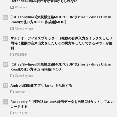
Defenderの組み合わせが最強かもしれない
Windows
[Cities:Skylines]大規模道路MOD”CSUR”(Cities:Skylines Urban
Road)の使い方 #03 IC作成編[MOD]
Cities:Skylines
マルチオーディオスプリッター（複数の音声入力をミックスしたり
同時に複数の音声出力をしたりその両方をしたりできるやつ）が便
利
周辺機器
[Cities:Skylines]大規模道路MOD”CSUR”(Cities:Skylines Urban
Road)の使い方 #02 備考編[MOD]
Cities:Skylines
Android自動化アプリTaskerを活用する
Android
Raspberry PiでEPGStationの録画データを自動CMカットしてエン
コードする
ソフトウェア