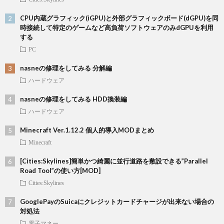
CPU内蔵グラフィック(iGPU)と外部グラフィックボード(dGPU)を同
時接続して特定のゲームなど高負荷ソフトウェアのみdGPUを利用
する
PC
nasneの修理をしてみる 分解編
ハードウェア
nasneの修理をしてみる HDD換装編
ハードウェア
Minecraft Ver.1.12.2 個人的導入MODまとめ
Minecraft
[Cities:Skylines]簡単かつ綺麗に並行道路を敷設できる”Parallel
Road Tool”の使い方[MOD]
Cities:Skylines
GooglePayのSuicaにクレジットカードチャージが出来ない場合の
対処法
電子マネー