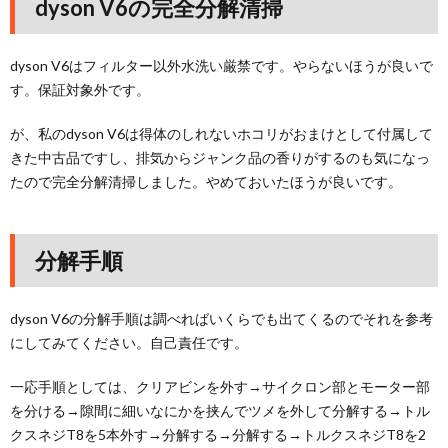
dyson V6の完全分解清掃
dyson V6はフィルター以外水洗い厳禁です。やらないほうが良いで
す。保証対象外です。
が、私のdyson V6は得体のしれないホコリがおまけとして付属して
きた中古品ですし、排気からジャンク品の香りがするのも気になっ
たので完全分解清掃しました。やめておいたほうが良いです。
分解手順
dyson V6の分解手順は調べればいくらでも出てくるのでそれを参考
にしてみてください。自己責任です。
一応手順としては、クリアビンを外す→サイクロン部とモーター部
を分ける→隙間に細いなにかを挟んでツメを外して分解する→トル
クスネジT8を5本外す→分解する→分解する→トルクスネジT8を2