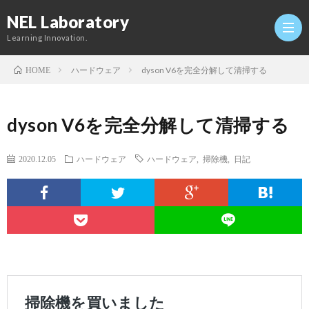
NEL Laboratory
Learning Innovation.
ハードウェア
dyson V6を完全分解して清掃する
HOME
Hom
dyson V6を完全分解して清掃する
研
2020.12.05
ハードウェア
ハードウェア
,
掃除機
,
日記
究
Profi
室
Twitt
Conta