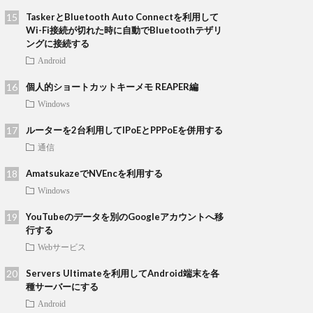
TaskerとBluetooth Auto Connectを利用して
Wi-Fi接続が切れた時に自動でBluetoothテザリ
ングに接続する
Android
個人的ショートカットキーメモ REAPER編
Windows
ルーターを2台利用してIPoEとPPPoEを併用する
通信
AmatsukazeでNVEncを利用する
Windows
YouTubeのデータを別のGoogleアカウントへ移
行する
Webサービス
Servers Ultimateを利用してAndroid端末を各
種サーバーにする
Android