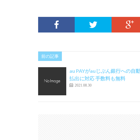
前の記事
au PAYがauじぶん銀行への自
払出に対応 手数料も無料
2021.08.30