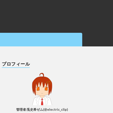
プロフィール
管理者:兎史希ゼム(@electric_clip)