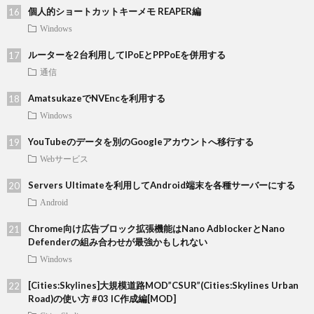
個人的ショートカットキーメモ REAPER編
Windows
ルーターを2台利用してIPoEとPPPoEを併用する
通信
AmatsukazeでNVEncを利用する
Windows
YouTubeのデータを別のGoogleアカウントへ移行する
Webサービス
Servers Ultimateを利用してAndroid端末を各種サーバーにする
Android
Chrome向け広告ブロック拡張機能はNano AdblockerとNano
Defenderの組み合わせが最強かもしれない
Windows
[Cities:Skylines]大規模道路MOD”CSUR”(Cities:Skylines Urban
Road)の使い方 #03 IC作成編[MOD]