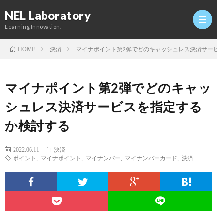
NEL Laboratory
Learning Innovation.
決済
マイナポイント第2弾でどのキャッシュレス決済サー
HOME
Hom
マイナポイント第2弾でどのキャッ
研
シュレス決済サービスを指定する
か検討する
究
Profi
2022.06.11
決済
室
Twitt
ポイント
,
マイナポイント
,
マイナンバー
,
マイナンバーカード
,
決済
Conta