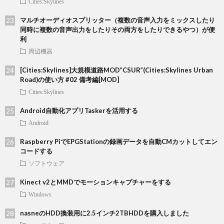
Cities:Skylines
マルチオーディオスプリッター（複数の音声入力をミックスしたり
同時に複数の音声出力をしたりその両方をしたりできるやつ）が便
利
周辺機器
[Cities:Skylines]大規模道路MOD”CSUR”(Cities:Skylines Urban
Road)の使い方 #02 備考編[MOD]
Cities:Skylines
Android自動化アプリTaskerを活用する
Android
Raspberry PiでEPGStationの録画データを自動CMカットしてエン
コードする
ソフトウェア
Kinect v2とMMDでモーションキャプチャーをする
Windows
nasneのHDD換装用に2.5インチ2TBHDDを購入しました